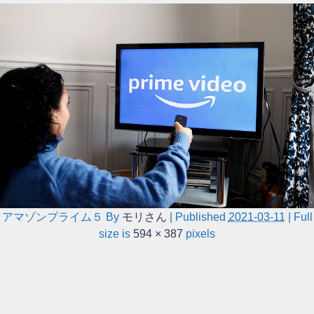
アマゾンプライム５
By
モリさん
|
Published
2021-03-11
|
Full
size is
594 × 387
pixels