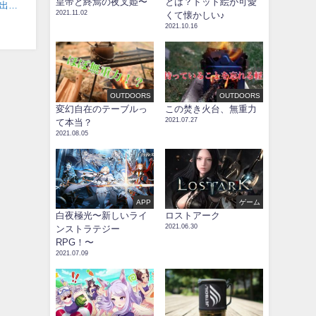
皇帝と終焉の夜叉姫〜
とは？ドット絵が可愛
出ま
2021.11.02
くて懐かしい♪
2021.10.16
OUTDOORS
OUTDOORS
変幻自在のテーブルっ
この焚き火台、無重力
2021.07.27
て本当？
2021.08.05
APP
ゲーム
白夜極光〜新しいライ
ロストアーク
2021.06.30
ンストラテジー
RPG！〜
2021.07.09