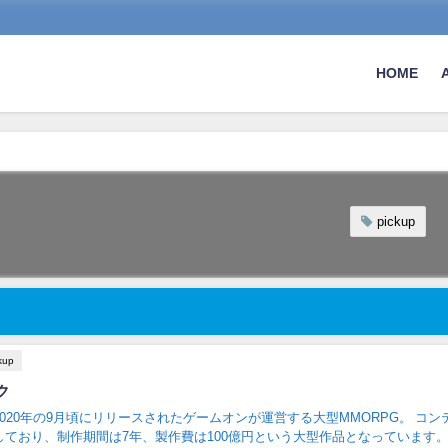
HOME
pickup
kup
ク
20年の9月頃にリリースされたゲームオンが運営する大型MMORPG。 コンテンツ
ており、制作期間は7年、製作費は100億円という大型作品となっています。 龍