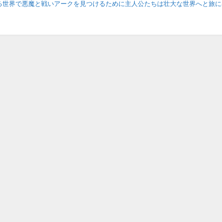
る世界で悪魔と戦いアークを見つけるために主人公たちは壮大な世界へと旅に
ビュー視点で戦略的で豪快なバ...