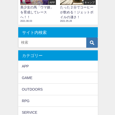
APP
キャンプ
美少女の馬「ウマ娘」
たった２分でコーヒー
を育成してレース
が飲める！ジェットボ
へ！！
イルの凄さ！
2021.06.03
2021.05.28
サイト内検索
カテゴリー
APP
GAME
OUTDOORS
RPG
SERVICE